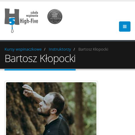
Kursy wspinaczkowe
Instruktorzy
Bartosz Kłopocki
Bartosz Kłopocki