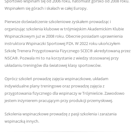
Sportowo wspinam się od 2006 roku, natomiast górsko od 2008 roku.
Wspinałem się górach i skałach w całej Europy.
Pierwsze doświadczenie szkoleniowe zyskałem prowadząc i
organizując szkolenia klubowe w trójmiejskim Akademickim Klubie
Wspinaczkowym już w 2008 roku. Obecnie posiadam uprawnienia
instruktora Wspinaczki Sportowej PZA. W 2022 roku ukończyłem
Szkołę Trenera Przygotowania Fizycznego SCEC® akredytowaną przez
NSCA®. Pozwala mi to na korzystanie z wiedzy stosowanej przy
układaniu treningów dla światowej klasy sportowców.
Oprócz szkoleń prowadzę zajęcia wspinaczkowe, układam
indywidualne plany treningowe oraz prowadzę zajęcia z
przygotowania fizycznego dla wspinaczy w Trójmieście. Zawodowo
jestem inżynierem pracującym przy produkcji przemysłowej.
Szkolenia wspinaczkowe prowadzę z pasji szkolenia i zarażania
wspinaczką innych.