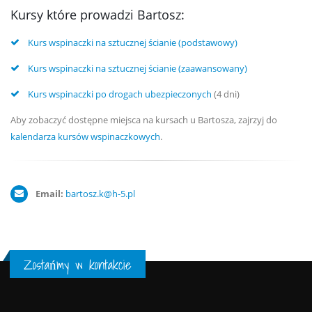
Kursy które prowadzi Bartosz:
Kurs wspinaczki na sztucznej ścianie (podstawowy)
Kurs wspinaczki na sztucznej ścianie (zaawansowany)
Kurs wspinaczki po drogach ubezpieczonych
(4 dni)
Aby zobaczyć dostępne miejsca na kursach u Bartosza, zajrzyj do
kalendarza kursów wspinaczkowych
.
Email:
bartosz.k@h-5.pl
Zostańmy w kontakcie