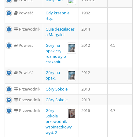
Powieść
Gdy krzepnie
1982
rtęć
Przewodnik
Guia descalades
2014
a Margalef
Powieść
Góry na
2012
4.5
opak czyli
rozmowy o
czekaniu
Powieść
Góry na
2012
opak.
Przewodnik
Góry Sokole
2013
Przewodnik
Góry Sokole
2013
Przewodnik
Góry
2016
4.7
Sokole
przewodnik
wspinaczkowy
wyd. 2