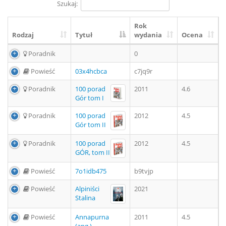
Szukaj:
Rok
Rodzaj
Tytuł
wydania
Ocena
Poradnik
0
Powieść
03x4hcbca
c7jq9r
Poradnik
100 porad
2011
4.6
Gór tom I
Poradnik
100 porad
2012
4.5
Gór tom II
Poradnik
100 porad
2012
4.5
GÓR, tom II
Powieść
7o1idb475
b9tvjp
Powieść
Alpiniści
2021
Stalina
Powieść
Annapurna
2011
4.5