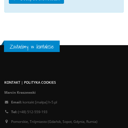
Zostańmy w kontakcie
KONTAKT
|
POLITYKA COOKIES
Marcin Kraszewski
Email:
kontakt [małpa] h-5.pl
Tel:
(+48) 512-559-193
Pomorskie, Trójmiasto (Gdańsk, Sopot, Gdynia, Rumia)