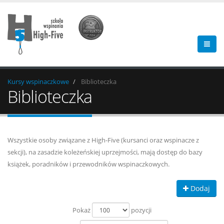
Kursy wspinaczkowe
Biblioteczka
Biblioteczka
Wszystkie osoby związane z High-Five (kursanci oraz wspinacze z
sekcji), na zasadzie koleżeńskiej uprzejmości, mają dostęp do bazy
książek, poradników i przewodników wspinaczkowych.
Dodaj
Pokaż
pozycji