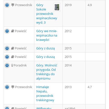
Przewodnik
Góry
2019
4.9
Sokole
przewodnik
wspinaczkowy
wyd. 3
Powieść
Góry we mnie-
2012
wspinaczka na
krawędzi
Powieść
Góry z duszą
2015
Powieść
Góry z duszą
2015
Poradnik
Góry. Wolność
2014
przygoda. Od
trekkingu do
alpinizmu
Przewodnik
Himalaje
2013
4.7
Nepalu,
przewodnik
trekkingowy
Powieść
i86fbmakv
xg18h6