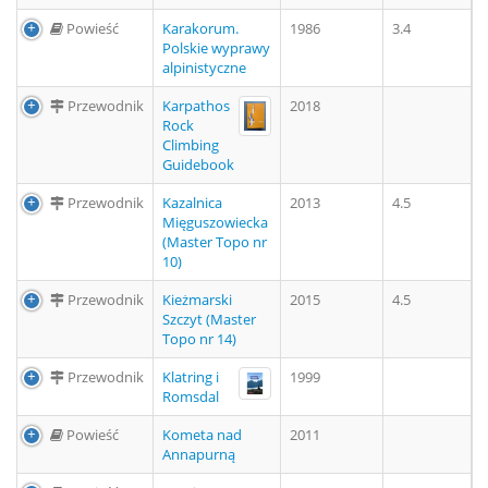
Powieść
Karakorum.
1986
3.4
Polskie wyprawy
alpinistyczne
Przewodnik
Karpathos
2018
Rock
Climbing
Guidebook
Przewodnik
Kazalnica
2013
4.5
Mięguszowiecka
(Master Topo nr
10)
Przewodnik
Kieżmarski
2015
4.5
Szczyt (Master
Topo nr 14)
Przewodnik
Klatring i
1999
Romsdal
Powieść
Kometa nad
2011
Annapurną