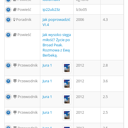
Powieść
ip22ub23z
lz3o05
Poradnik
Jak poprowadzić
2006
4.3
VI.4
Powieść
Jak wysoko sięga
miłość? Życie po
Broad Peak.
Rozmowa z Ewą
Berbeką.
Przewodnik
Jura 1
2012
2.8
Przewodnik
Jura 1
2012
3.6
Przewodnik
Jura 1
2012
2.5
Przewodnik
Jura 1
2012
2.5