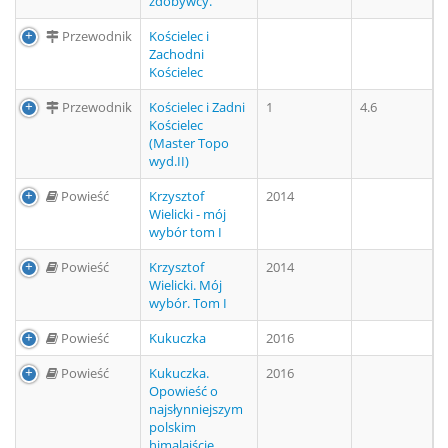
zdobywcy.
Przewodnik
Kościelec i
Zachodni
Kościelec
Przewodnik
Kościelec i Zadni
1
4.6
Kościelec
(Master Topo
wyd.II)
Powieść
Krzysztof
2014
Wielicki - mój
wybór tom I
Powieść
Krzysztof
2014
Wielicki. Mój
wybór. Tom I
Powieść
Kukuczka
2016
Powieść
Kukuczka.
2016
Opowieść o
najsłynniejszym
polskim
himalaiście.