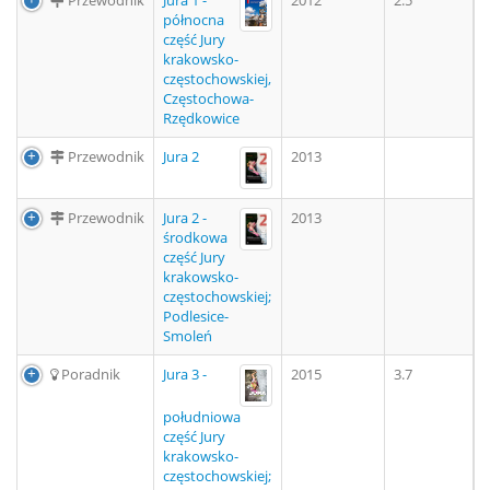
Przewodnik
Jura 1 -
2012
2.5
północna
część Jury
krakowsko-
częstochowskiej,
Częstochowa-
Rzędkowice
Przewodnik
Jura 2
2013
Przewodnik
Jura 2 -
2013
środkowa
część Jury
krakowsko-
częstochowskiej;
Podlesice-
Smoleń
Poradnik
Jura 3 -
2015
3.7
południowa
część Jury
krakowsko-
częstochowskiej;