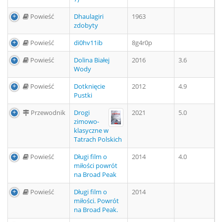
Powieść
Dhaulagiri
1963
zdobyty
Powieść
di0hv11ib
8g4r0p
Powieść
Dolina Białej
2016
3.6
Wody
Powieść
Dotknięcie
2012
4.9
Pustki
Przewodnik
Drogi
2021
5.0
zimowo-
klasyczne w
Tatrach Polskich
Powieść
Długi film o
2014
4.0
miłości powrót
na Broad Peak
Powieść
Długi film o
2014
miłości. Powrót
na Broad Peak.