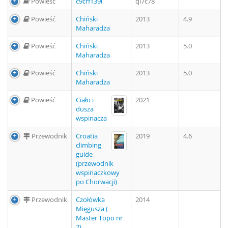
Powieść
c9crf139l
ql7c78
Powieść
Chiński
2013
4.9
Maharadża
Powieść
Chiński
2013
5.0
Maharadża
Powieść
Chiński
2013
5.0
Maharadża
Powieść
Ciało i
2021
dusza
wspinacza
Przewodnik
Croatia
2019
4.6
climbing
guide
(przewodnik
wspinaczkowy
po Chorwacji)
Przewodnik
Czołówka
2014
Mięgusza (
Master Topo nr
7)