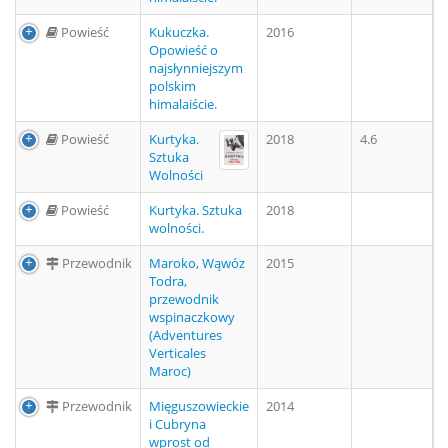
Powieść
Kukuczka.
2016
Opowieść o
najsłynniejszym
polskim
himalaiście.
Powieść
Kurtyka.
2018
4.6
Sztuka
Wolności
Powieść
Kurtyka. Sztuka
2018
wolności.
Przewodnik
Maroko, Wąwóz
2015
Todra,
przewodnik
wspinaczkowy
(Adventures
Verticales
Maroc)
Przewodnik
Mięguszowieckie
2014
i Cubryna
wprost od