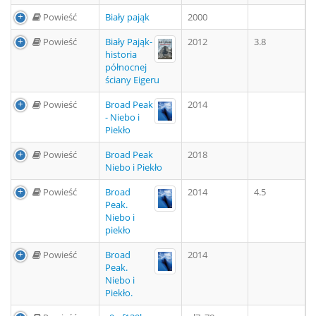
Powieść
Biały pająk
2000
Powieść
Biały Pająk-
2012
3.8
historia
północnej
ściany Eigeru
Powieść
Broad Peak
2014
- Niebo i
Piekło
Powieść
Broad Peak
2018
Niebo i Piekło
Powieść
Broad
2014
4.5
Peak.
Niebo i
piekło
Powieść
Broad
2014
Peak.
Niebo i
Piekło.