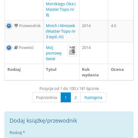
Morskiego Oka (
Master Topo nr
8)
Przewodnik
Mnich i Mniszek
2014
4.5
(Master Topo nr
3 wyd. III)
Powieść
Mój
2014
pionowy
świat
Rodzaj
Tytuł
Rok
Ocena
wydania
Pozycje od 1 do 100 z 181 łącznie
Poprzednia
1
2
Następna
Dodaj książkę/przewodnik
Rodzaj
*