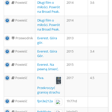
Powieść
Długi film o
2014
3.6
miłości. Powrót
na Broad Peak.
Powieść
Długi film o
2014
miłości. Powrót
na Broad Peak.
Przewodnik
Everest. Góra
2013
gór.
Powieść
Everest. Góra
2015
3.4
Gór.
Powieść
Everest. Na
2015
pewną śmierć.
Powieść
Fiva.
2017
4.5
Przekroczyć
granicę strachu
Powieść
fpn3e212a
1h77rd
Powieść
fwblj5z4n
k6n9d2