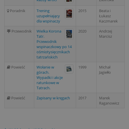
Poradnik
Trening
2015
Beata i
uzupełniający
Łukasz
dla wspinaczy
Kaczmarek
Przewodnik
Wielka Korona
2020
Andrzej
Tatr.
Marcisz
Przewodnik
wspinaczkowy po 14
ośmiotysięcznikach
tatrzańskich
Powieść
Wołanie w
1999
Michał
górach.
Jagiełło
Wypadki i akcje
ratunkowe w
Tatrach.
Powieść
Zapisany w kręgach
2017
Marek
Raganowicz