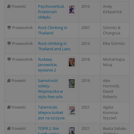
Powieść
Psychovertical.
2016
Andy
Przestrzeń
Kirkpatrick
obłędu
Przewodnik
Rock Climbing in
2007
Schmitz &
Thailand
Changrua
Przewodnik
Rock climbing in
2014
Elke Schmitz
Thailand and Laos
Przewodnik
Rudawy
2018
Michał Kajca
Janowickie,
Micaj
wydanie 2
Powieść
Samotność
2019
Alex
solisty.
Honnold,
Wspinaczka w
David
stylu free solo
Roberts
Powieść
Taterniczki.
2021
Agata
Miejsce kobiet
Komosa-
jest na szczycie.
Styczeń
Powieść
TOPR 2. Nie
2021
Beata Sabała-
każdy wróci
Zielińska