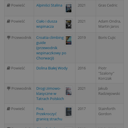
Powieść
Alpiniści Stalina
2021
Gras Cedric
Powieść
Ciało i dusza
2021
Adam Ondra,
wspinacza
Martin Jaros
Przewodnik
Croatia climbing
2019
Boris Cujic
guide
(przewodnik
wspinaczkowy po
Chorwacji)
Powieść
Dolina Białej Wody
2016
Piotr
"Szalony"
Korczak
Przewodnik
Drogi zimowo-
2021
Jakub
klasyczne w
Radziejowski
Tatrach Polskich
Powieść
Fiva.
2017
Stainforth
Przekroczyć
Gordon
granicę strachu