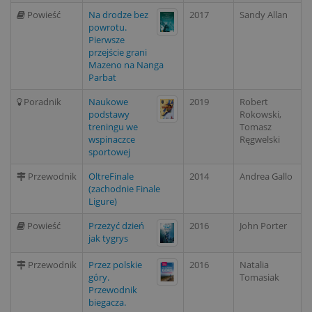
Powieść
Na drodze bez
2017
Sandy Allan
powrotu.
Pierwsze
przejście grani
Mazeno na Nanga
Parbat
Poradnik
Naukowe
2019
Robert
podstawy
Rokowski,
treningu we
Tomasz
wspinaczce
Ręgwelski
sportowej
Przewodnik
OltreFinale
2014
Andrea Gallo
(zachodnie Finale
Ligure)
Powieść
Przeżyć dzień
2016
John Porter
jak tygrys
Przewodnik
Przez polskie
2016
Natalia
góry.
Tomasiak
Przewodnik
biegacza.