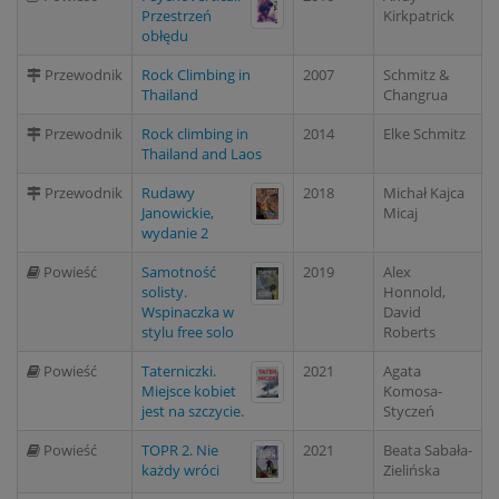
Przestrzeń
Kirkpatrick
obłędu
Przewodnik
Rock Climbing in
2007
Schmitz &
Thailand
Changrua
Przewodnik
Rock climbing in
2014
Elke Schmitz
Thailand and Laos
Przewodnik
Rudawy
2018
Michał Kajca
Janowickie,
Micaj
wydanie 2
Powieść
Samotność
2019
Alex
solisty.
Honnold,
Wspinaczka w
David
stylu free solo
Roberts
Powieść
Taterniczki.
2021
Agata
Miejsce kobiet
Komosa-
jest na szczycie.
Styczeń
Powieść
TOPR 2. Nie
2021
Beata Sabała-
każdy wróci
Zielińska