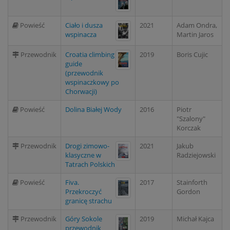
Powieść
Ciało i dusza
2021
Adam Ondra,
wspinacza
Martin Jaros
Przewodnik
Croatia climbing
2019
Boris Cujic
guide
(przewodnik
wspinaczkowy po
Chorwacji)
Powieść
Dolina Białej Wody
2016
Piotr
"Szalony"
Korczak
Przewodnik
Drogi zimowo-
2021
Jakub
klasyczne w
Radziejowski
Tatrach Polskich
Powieść
Fiva.
2017
Stainforth
Przekroczyć
Gordon
granicę strachu
Przewodnik
Góry Sokole
2019
Michał Kajca
przewodnik