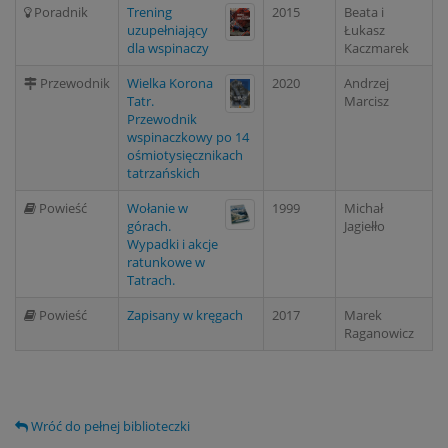
Poradnik
Trening
2015
Beata i
uzupełniający
Łukasz
dla wspinaczy
Kaczmarek
Przewodnik
Wielka Korona
2020
Andrzej
Tatr.
Marcisz
Przewodnik
wspinaczkowy po 14
ośmiotysięcznikach
tatrzańskich
Powieść
Wołanie w
1999
Michał
górach.
Jagiełło
Wypadki i akcje
ratunkowe w
Tatrach.
Powieść
Zapisany w kręgach
2017
Marek
Raganowicz
Wróć do pełnej biblioteczki