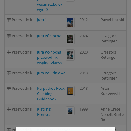
wspinaczkowy
wyd. 3
Przewodnik
Jura 1
2012
Paweł Haciski
Przewodnik
Jura Północna
2024
Grzegorz
Rettinger
Przewodnik
Jura Północna
2020
Grzegorz
przewodnik
Rettinger
wspinaczkowy
Przewodnik
Jura Południowa
2013
Grzegorz
Rettinger
Przewodnik
Karpathos Rock
2018
Artur
Climbing
Kraszewski
Guidebook
Przewodnik
Klatring i
1999
Anne Grete
Romsdal
Nebell, Bjarte
Bø
Przewodnik
Kościelec i Zachodni
Grzegorz