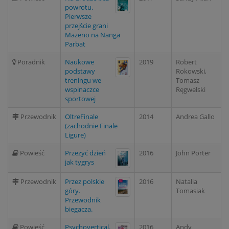
powrotu.
Pierwsze
przejście grani
Mazeno na Nanga
Parbat
Poradnik
Naukowe
2019
Robert
podstawy
Rokowski,
treningu we
Tomasz
wspinaczce
Ręgwelski
sportowej
Przewodnik
OltreFinale
2014
Andrea Gallo
(zachodnie Finale
Ligure)
Powieść
Przeżyć dzień
2016
John Porter
jak tygrys
Przewodnik
Przez polskie
2016
Natalia
góry.
Tomasiak
Przewodnik
biegacza.
Powieść
Psychovertical.
2016
Andy