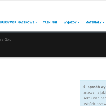
KURSY WSPINACZKOWE
TRENINGI
WYJAZDY
MATERIAŁY
ra Gór.
x
Bądź na bieżąco, polub!
Sposób wyp
znaczenia jaki
sekcji wspina
książek, prze