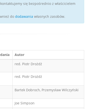
kontaktujemy się bezpośrednio z właścicielem
wnież do
dodawania
własnych zasobów.
dania
Autor
red. Piotr Drożdż
red. Piotr Drożdż
Bartek Dobroch, Przemysław Wilczyński
Joe Simpson