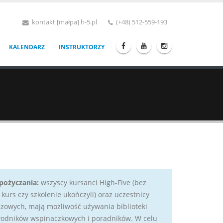
kontakt [małpa] h-5.pl
(+48) 512-559-193
KALENDARZ
INSTRUKTORZY
ożyczania:
wszyscy kursanci High-Five (bez
 kurs czy szkolenie ukończyli) oraz uczestnicy
czowych, mają możliwość używania biblioteki
wodników wspinaczkowych i poradników. W celu